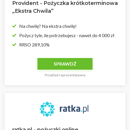
Provident - Pożyczka krótkoterminowa
„Ekstra Chwila”
Na chwilę? Na ekstra chwilę!
Pożycz tyle, ile potrzebujesz - nawet do 4 000 zł
RRSO 289,10%
SPRAWDŹ
Przykład reprezentatywny
ratka.pl - pożyczki online